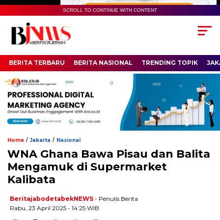
SCROLL TO CONTINUE WITH CONTENT
BERITA TERBARU
BERITA NASIONAL
TRENDING TOPIK
JAK
/
/
Home
Jakarta
Nasional
WNA Ghana Bawa Pisau dan Balita
Mengamuk di Supermarket
Kalibata
BeritajabodetabekNEWS
- Penulis Berita
Rabu, 23 April 2025 - 14:25 WIB