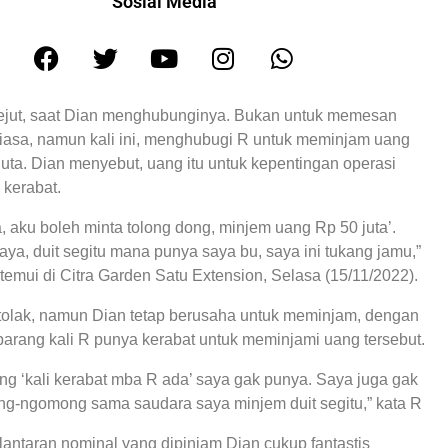
Sosial Media
rkejut, saat Dian menghubunginya. Bukan untuk memesan
biasa, namun kali ini, menghubugi R untuk meminjam uang
juta. Dian menyebut, uang itu untuk kepentingan operasi
 kerabat.
, aku boleh minta tolong dong, minjem uang Rp 50 juta’.
aya, duit segitu mana punya saya bu, saya ini tukang jamu,”
itemui di Citra Garden Satu Extension, Selasa (15/11/2022).
itolak, namun Dian tetap berusaha untuk meminjam, dengan
arang kali R punya kerabat untuk meminjami uang tersebut.
ang ‘kali kerabat mba R ada’ saya gak punya. Saya juga gak
g-ngomong sama saudara saya minjem duit segitu,” kata R
lantaran nominal yang dipinjam Dian cukup fantastis