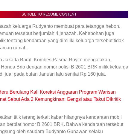
SCROLL TO RESUME CONTENT
azah keluarga Rudyanto membuat para tetangga heboh.
emuan tersebut berjumlah 4 jenazah. Kehebohan juga
ik tentang kendaraan yang dimiliki keluarga tersebut tidak
alaman rumah.
ro Jakarta Barat, Kombes Pasma Royce mengatakan,
l Honda Brio dengan nomor polisi B 2601 BRK milik keluarga
 di jual pada bulan Januari lalu senilai Rp 160 juta.
eru Berulang Kali Koreksi Anggaran Program Warisan
at Sebut Ada 2 Kemungkinan: Gengsi atau Takut Dikritik
tkan titik terang terkait kabar hilangnya kendaraan mobil
rban berplat nomor B 2601 BRK. Bahwa kendaraan tersebut
 langsung oleh saudara Budyanto Gunawan selaku