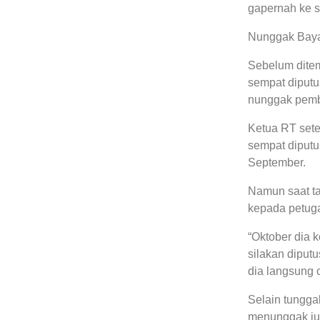
gapernah ke s
Nunggak Bayar
Sebelum ditem
sempat diputus
nunggak pemba
Ketua RT setem
sempat diputus
September.
Namun saat ta
kepada petuga
“Oktober dia 
silakan diput
dia langsung 
Selain tunggak
menunggak iu