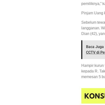
pemiliknya,” 
Pinjam Uang 
Sebelum tewas
langganan. Wa
Dian (42), ya
Baca Juga 
CCTV di P
Hampir kurun 
kepada R. Tak
memesan 5 bun