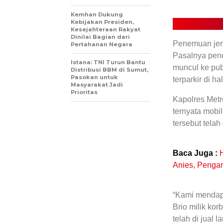
Kemhan Dukung
Kebijakan Presiden,
Kesejahteraan Rakyat
Dinilai Bagian dari
Penemuan jen
Pertahanan Negara
Pasalnya pen
Istana: TNI Turun Bantu
muncul ke publ
Distribusi BBM di Sumut,
Pasokan untuk
terparkir di h
Masyarakat Jadi
Prioritas
Kapolres Met
ternyata mobi
tersebut telah
Baca Juga :
H
Anies, Pengam
“Kami mendapa
Brio milik ko
telah di jual