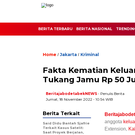
BERITA TERBARU
BERITA NASIONAL
TRENDIN
Home
Jakarta
Kriminal
/
/
Fakta Kematian Keluar
Tukang Jamu Rp 50 Ju
BeritajabodetabekNEWS
- Penulis Berita
Jumat, 18 November 2022 - 10:54 WIB
Berita Terkait
Beritajabode
anggota
kelu
Said Didu Bantah Sjafrie
Terkait Kasus Satelit:
Extension,
Ka
Saat Proyek Berjalan,