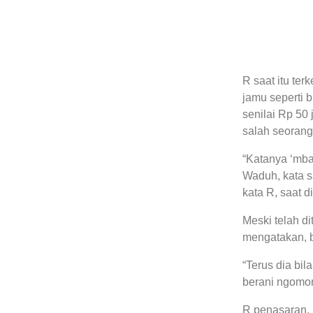
R saat itu te
jamu seperti 
senilai Rp 50 
salah seorang
“Katanya ‘mba
Waduh, kata s
kata R, saat d
Meski telah d
mengatakan, b
“Terus dia bil
berani ngomon
R penasaran, 