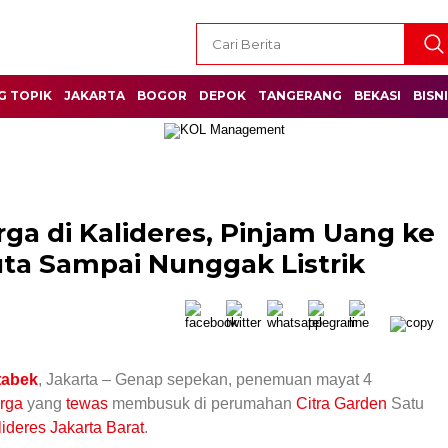
G TOPIK
JAKARTA
BOGOR
DEPOK
TANGERANG
BEKASI
BISN
ga di Kalideres, Pinjam Uang ke
ta Sampai Nunggak Listrik
tabek
, Jakarta – Genap sepekan, penemuan mayat 4
arga
yang
tewas
membusuk di perumahan
Citra Garden
Satu
lideres
Jakarta Barat
.