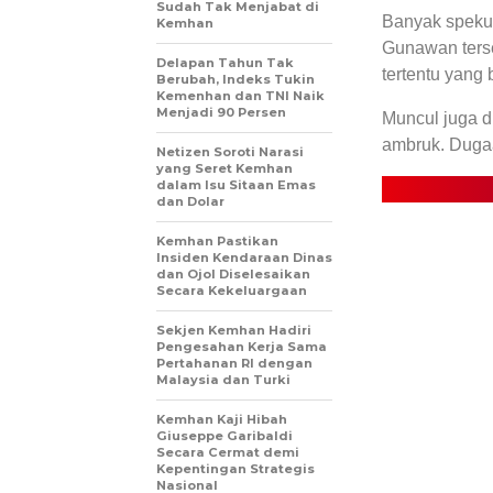
Sudah Tak Menjabat di
Banyak spekul
Kemhan
Gunawan terse
Delapan Tahun Tak
tertentu yang
Berubah, Indeks Tukin
Kemenhan dan TNI Naik
Menjadi 90 Persen
Muncul juga d
ambruk. Duga
Netizen Soroti Narasi
yang Seret Kemhan
dalam Isu Sitaan Emas
dan Dolar
Kemhan Pastikan
Insiden Kendaraan Dinas
dan Ojol Diselesaikan
Secara Kekeluargaan
Sekjen Kemhan Hadiri
Pengesahan Kerja Sama
Pertahanan RI dengan
Malaysia dan Turki
Kemhan Kaji Hibah
Giuseppe Garibaldi
Secara Cermat demi
Kepentingan Strategis
Nasional