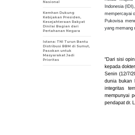
Nasional
Indonesia (IDI)
Kemhan Dukung
mempercayai op
Kebijakan Presiden,
Pukovisa mene
Kesejahteraan Rakyat
Dinilai Bagian dari
yang memang me
Pertahanan Negara
Istana: TNI Turun Bantu
Distribusi BBM di Sumut,
Pasokan untuk
Masyarakat Jadi
“Dari sisi opi
Prioritas
kepada dokter
Senin (12/7/2
dunia bukan 
integritas t
mempunyai pe
pendapat dr. L