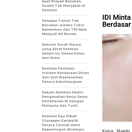
Saat Proyek Berjalan,
Sudah Tak Menjabat di
Kemhan
IDI Minta
Delapan Tahun Tak
Berdasar
Berubah, Indeks Tukin
Kemenhan dan TNI Naik
Menjadi 90 Persen
Netizen Soroti Narasi
yang Seret Kemhan
dalam Isu Sitaan Emas
dan Dolar
Kemhan Pastikan
Insiden Kendaraan Dinas
dan Ojol Diselesaikan
Secara Kekeluargaan
Sekjen Kemhan Hadiri
Pengesahan Kerja Sama
Pertahanan RI dengan
Malaysia dan Turki
Kemhan Kaji Hibah
Giuseppe Garibaldi
Secara Cermat demi
Kepentingan Strategis
Ketua Majeli