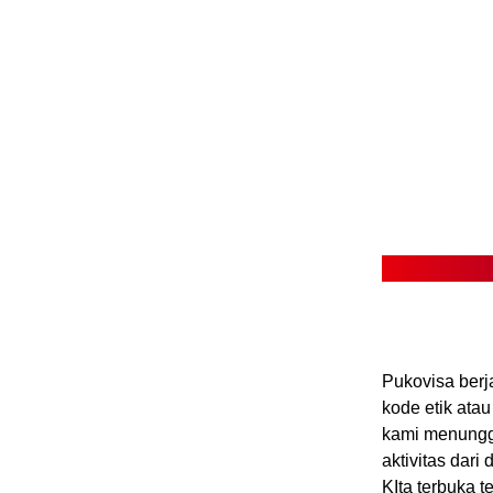
Pukovisa berj
kode etik at
kami menunggu
aktivitas dari
KIta terbuka 