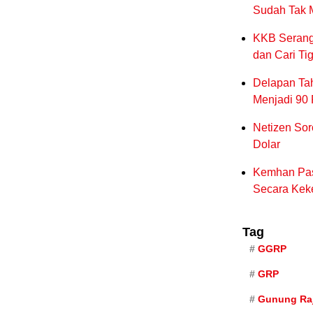
Sudah Tak 
KKB Serang 
dan Cari Ti
Delapan Ta
Menjadi 90
Netizen Sor
Dolar
Kemhan Past
Secara Kek
Tag
GGRP
GRP
Gunung Raj