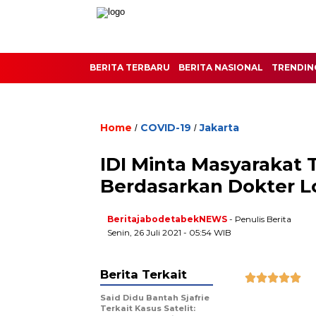
BERITA TERBARU
BERITA NASIONAL
TRENDIN
Home
COVID-19
Jakarta
/
/
IDI Minta Masyarakat 
Berdasarkan Dokter L
BeritajabodetabekNEWS
- Penulis Berita
Senin, 26 Juli 2021 - 05:54 WIB
Berita Terkait





Said Didu Bantah Sjafrie
Terkait Kasus Satelit: