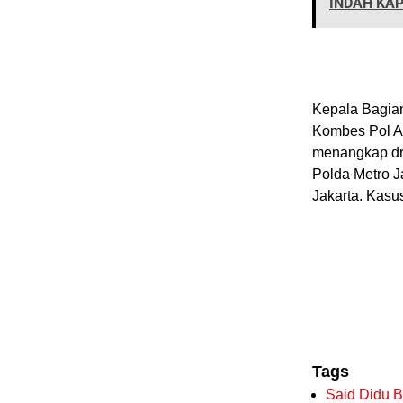
INDAH KA
Kepala Bagia
Kombes Pol A
menangkap dr 
Polda Metro J
Jakarta. Kasus
Tags
Said Didu Ba