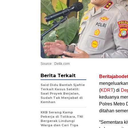
Source : Detik.com
Berita Terkait
Beritajabode
mengeluarkan 
Said Didu Bantah Sjafrie
Terkait Kasus Satelit:
(
KDRT
) di
De
Saat Proyek Berjalan,
keduanya men
Sudah Tak Menjabat di
Kemhan
Polres Metro 
ditahan semen
KKB Serang Kamp
Pekerja di Tolikara, TNI
Bergerak Lindungi
“Sementara ki
Warga dan Cari Tiga