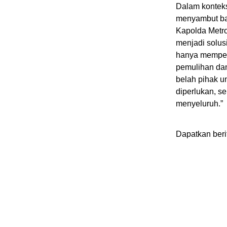
Dalam konteks
menyambut bai
Kapolda Metro
menjadi solus
hanya memper
pemulihan dan
belah pihak 
diperlukan, 
menyeluruh.”
Dapatkan beri