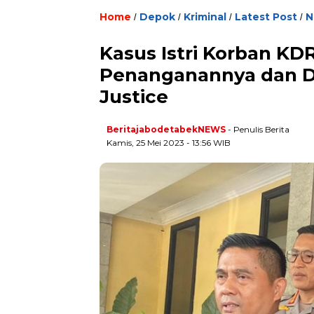
Home
Depok
Kriminal
Latest Post
N
/
/
/
/
Kasus Istri Korban KD
Penanganannya dan Di
Justice
BeritajabodetabekNEWS
- Penulis Berita
Kamis, 25 Mei 2023 - 13:56 WIB