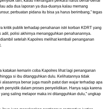
-penyidik lain, kalau menangani perkara harus benar-benar
alau ada dua laporan ya dua-duanya kalau memang
unsur, perbuatan pidana itu bisa ya harus berimbang,” tegas
a kritik publik terhadap penahanan istri korban KDRT yang
k adil, polisi akhirnya menangguhkan penahanannya.
 diambil setelah Kapolres melihat kembali penanganan
.
 katakan kemarin coba Kapolres lihat lagi penanganan
hingga si ibu ditangguhkan dulu. Kelihatannya tidak
i alasannya benar juga masih patut dan wajar terhadap apa
leh penyidik dalam proses penyelidikan. Hanya saja karena
 yang saling melapor maka ini ditangguhkan dulu,” ungkap