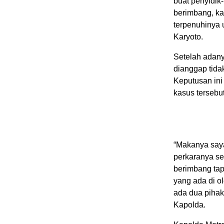
buat penyidik
berimbang, k
terpenuhinya 
Karyoto.
Setelah adany
dianggap tida
Keputusan ini
kasus tersebut
“Makanya saya
perkaranya se
berimbang tap
yang ada di o
ada dua pihak
Kapolda.