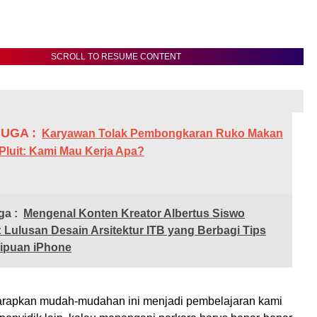
SCROLL TO RESUME CONTENT
UGA :
Karyawan Tolak Pembongkaran Ruko Makan
 Pluit: Kami Mau Kerja Apa?
ga :
Mengenal Konten Kreator Albertus Siswo
: Lulusan Desain Arsitektur ITB yang Berbagi Tips
nipuan iPhone
rapkan mudah-mudahan ini menjadi pembelajaran kami