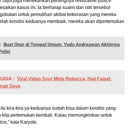
 Jaya juga menekankan pentingnya restorative justice
aikan kasus ini. Ia berharap suami dan istri tersebut
gobatan untuk pemulihan akibat kekerasan yang mereka
telah kondisi keduanya membaik, mereka akan dipertemukan
:
Buat Onar di Tempat Umum, Yudo Andreawan Akhirnya
olisi
UGA :
Viral Video Syur Mirip Rebecca, Haji Faisal:
nak Saya
 itu kira-kira ya keduanya sudah bisa dalam kondisi yang
n kita pertemukan kembali. Kalau memungkinkan untuk
tice,” kata Karyoto.