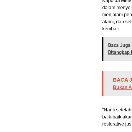
Kapolda Metro
dalam menyeles
menjalani pen
alami, dan se
kembali.
Baca Juga 
Ditangkap P
BACA J
Bukan A
“Nanti setelah
baik-baik aka
restorative jus