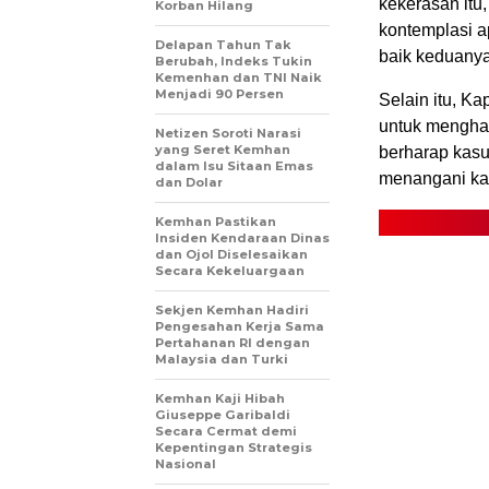
kekerasan itu,
Korban Hilang
kontemplasi ap
Delapan Tahun Tak
baik keduanya
Berubah, Indeks Tukin
Kemenhan dan TNI Naik
Menjadi 90 Persen
Selain itu, K
untuk menghad
Netizen Soroti Narasi
yang Seret Kemhan
berharap kasu
dalam Isu Sitaan Emas
menangani ka
dan Dolar
Kemhan Pastikan
Insiden Kendaraan Dinas
dan Ojol Diselesaikan
Secara Kekeluargaan
Sekjen Kemhan Hadiri
Pengesahan Kerja Sama
Pertahanan RI dengan
Malaysia dan Turki
Kemhan Kaji Hibah
Giuseppe Garibaldi
Secara Cermat demi
Kepentingan Strategis
Nasional