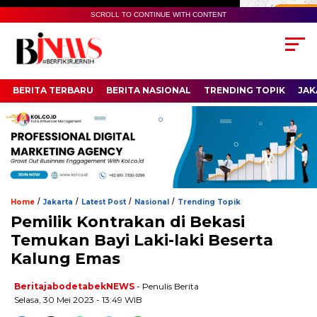
SCROLL TO CONTINUE WITH CONTENT
BERITA TERBARU
BERITA NASIONAL
TRENDING TOPIK
JAK
/
/
/
/
Home
Jakarta
Latest Post
Nasional
Trending Topik
Pemilik Kontrakan di Bekasi
Temukan Bayi Laki-laki Beserta
Kalung Emas
BeritajabodetabekNEWS
- Penulis Berita
Selasa, 30 Mei 2023 - 13:49 WIB