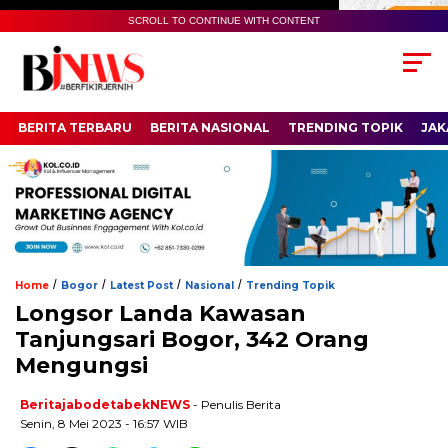
SCROLL TO CONTINUE WITH CONTENT
BERITA TERBARU
BERITA NASIONAL
TRENDING TOPIK
JAK
/
/
/
/
Home
Bogor
Latest Post
Nasional
Trending Topik
Longsor Landa Kawasan
Tanjungsari Bogor, 342 Orang
Mengungsi
BeritajabodetabekNEWS
- Penulis Berita
Senin, 8 Mei 2023 - 16:57 WIB