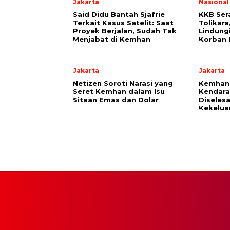
Jakarta
Nasional
Said Didu Bantah Sjafrie
KKB Ser
Terkait Kasus Satelit: Saat
Tolikara
Proyek Berjalan, Sudah Tak
Lindung
Menjabat di Kemhan
Korban 
Jakarta
Jakarta
Netizen Soroti Narasi yang
Kemhan 
Seret Kemhan dalam Isu
Kendara
Sitaan Emas dan Dolar
Diseles
Kekelua