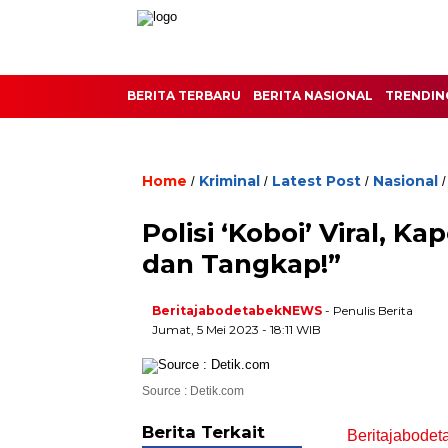
BERITA TERBARU
BERITA NASIONAL
TRENDIN
Home
Kriminal
Latest Post
Nasional
/
/
/
Polisi ‘Koboi’ Viral, K
dan Tangkap!”
BeritajabodetabekNEWS
- Penulis Berita
Jumat, 5 Mei 2023 - 18:11 WIB
Source : Detik.com
Berita Terkait
Beritajabodet