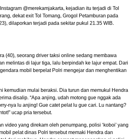
Instagram @merekamjakarta, kejadian itu terjadi di Tol
rang, dekat exit Tol Tomang, Grogol Petamburan pada
3), dilaporkan terjadi pada sekitar pukul 21.35 WIB.
dra (40), seorang driver taksi online sedang membawa
melintas di lajur tiga, lalu berpindah ke lajur empat. Dari
gendara mobil berpelat Polri mengejar dan menghentikan
’ ini kemudian mulai beraksi. Dia turun dan memukul Hendra
terima disalip. “Apa anjing, udah motong gue nggak ada
orry-nya lu anjing! Gue catet pelat lu gue cari. Lu nantang?
tot!” ucap pria tersebut.
 video yang direkam oleh penumpang, polisi ‘koboi’ yang
obil pelat dinas Polri tersebut memaki Hendra dan