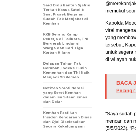
@merekamjaka
Said Didu Bantah Sjafrie
Terkait Kasus Satelit:
memukul seora
Saat Proyek Berjalan,
Sudah Tak Menjabat di
Kapolda Metro
Kemhan
viral mengenai
KKB Serang Kamp
yang membawa 
Pekerja di Tolikara, TNI
Bergerak Lindungi
tersebut, Kap
Warga dan Cari Tiga
untuk segera
Korban Hilang
di wilayah h
Delapan Tahun Tak
Berubah, Indeks Tukin
Kemenhan dan TNI Naik
Menjadi 90 Persen
BACA J
Netizen Soroti Narasi
Pelangi’
yang Seret Kemhan
dalam Isu Sitaan Emas
dan Dolar
Kemhan Pastikan
“Saya sudah p
Insiden Kendaraan Dinas
mencari dan m
dan Ojol Diselesaikan
Secara Kekeluargaan
(5/5/2023). “P