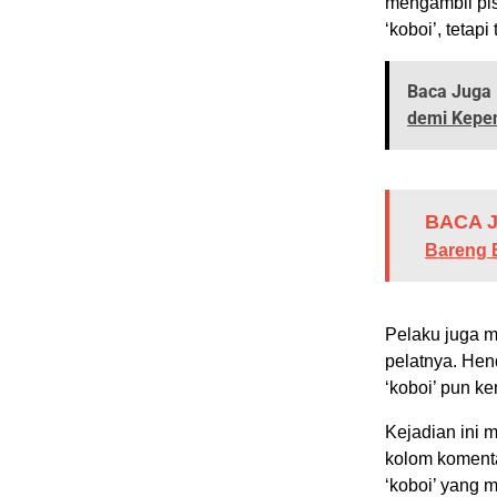
mengambil pis
‘koboi’, tetapi
Baca Juga 
demi Kepen
BACA J
Bareng 
Pelaku juga 
pelatnya. Hen
‘koboi’ pun k
Kejadian ini 
kolom komenta
‘koboi’ yang m