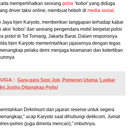
rta memperlihatkan seorang
polisi
‘koboi’ yang diduga
ng driver taksi online, membuat heboh di
media sosial
.
 Jaya Irjen Karyoto, memberikan tanggapan terhadap kabar
 aksi ‘koboi’ dari seorang pengendara mobil berpelat polisi
pistol di Tol Tomang, Jakarta Barat. Dalam responsnya
olda Irjen Karyoto memerintahkan jajarannya dengan tegas
 menangkap pelaku demi menjaga keamanan dan ketertiban
ukumnya
UGA :
Gara-gara Sepi Job, Pemeran Utama ‘Laskar
 Ini Justru Ditangkap Polisi
erintahkan Dirkrimum dan jajaran reserse untuk segera
enangkap,” ucap Karyoto saat dihubungi detikcom, Jumat
olres-polres (juga diminta mencari),” imbuhnya.