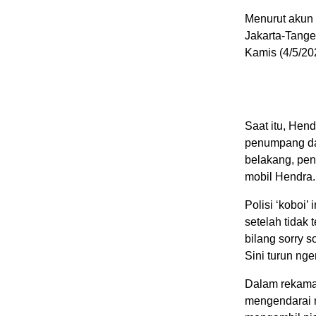
Menurut akun 
Jakarta-Tange
Kamis (4/5/202
Saat itu, Hen
penumpang dan 
belakang, pen
mobil Hendra.
Polisi ‘koboi
setelah tidak 
bilang sorry s
Sini turun ngen
Dalam rekaman
mengendarai m