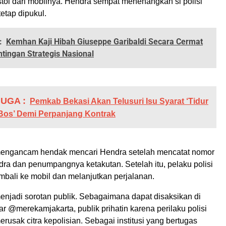
tol dari mobilnya. Hendra sempat menenangkan si polisi
 tetap dipukul.
:
Kemhan Kaji Hibah Giuseppe Garibaldi Secara Cermat
tingan Strategis Nasional
UGA :
Pemkab Bekasi Akan Telusuri Isu Syarat ‘Tidur
Bos’ Demi Perpanjang Kontrak
mengancam hendak mencari Hendra setelah mencatat nomor
dra dan penumpangnya ketakutan. Setelah itu, pelaku polisi
embali ke mobil dan melanjutkan perjalanan.
menjadi sorotan publik. Sebagaimana dapat disaksikan di
r @merekamjakarta, publik prihatin karena perilaku polisi
erusak citra kepolisian. Sebagai institusi yang bertugas