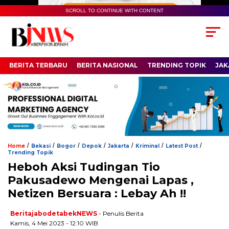
SCROLL TO CONTINUE WITH CONTENT
BERITA TERBARU
BERITA NASIONAL
TRENDING TOPIK
JAK
/
/
/
/
/
/
/
Home
Bekasi
Bogor
Depok
Jakarta
Kriminal
Latest Post
Trending Topik
Heboh Aksi Tudingan Tio
Pakusadewo Mengenai Lapas ,
Netizen Bersuara : Lebay Ah !!
BeritajabodetabekNEWS
- Penulis Berita
Kamis, 4 Mei 2023 - 12:10 WIB