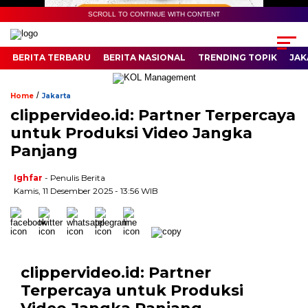
SCROLL TO CONTINUE WITH CONTENT
BERITA TERBARU
BERITA NASIONAL
TRENDING TOPIK
JAK
/
Home
Jakarta
clippervideo.id: Partner Terpercaya
untuk Produksi Video Jangka
Panjang
Ighfar
- Penulis Berita
Kamis, 11 Desember 2025 - 13:56 WIB
clippervideo.id: Partner
Terpercaya untuk Produksi