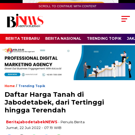
SCROLL TO CONTINUE WITH CONTENT
BERITA TERBARU
BERITA NASIONAL
TRENDING TOPIK
JAK
/
Home
Trending Topik
Daftar Harga Tanah di
Jabodetabek, dari Tertinggi
hingga Terendah
BeritajabodetabekNEWS
- Penulis Berita
Jumat, 22 Juli 2022 - 07:19 WIB