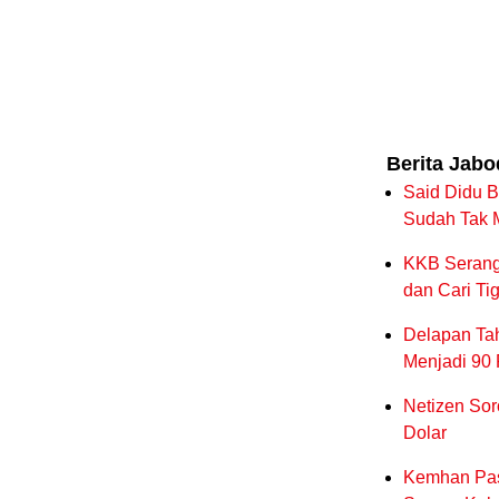
Berita Jab
Said Didu Ba
Sudah Tak 
KKB Serang 
dan Cari Ti
Delapan Ta
Menjadi 90
Netizen Sor
Dolar
Kemhan Past