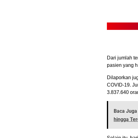
Dari jumlah te
pasien yang hi
Dilaporkan ju
COVID-19. Jum
3.837.640 ora
Baca Juga 
hingga Te
Selain itu, ha