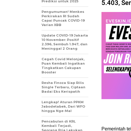
Prediksi untuk 2025
5.403, Se
Pengumuman! Menkes
Perkirakan RI Sudah
Capai Puncak COVID-19
Varian XBB
Update COVID-19 Jakarta
10 November: Positif
2.396, Sembuh 1.947, dan
Meninggal 2 Orang
Cegah Covid Melonjak,
Puan Kembali Ingatkan
Tingkatkan Cakupan
Booster
Resha Finoza Siap Rilis
Single Terbaru, Ciptaan
Badai Eks Kerispatih
Lengkap! Aturan PPKM
Jabodetabek, Dari WFO
hingga Nge-Mal
Pencabulan di KRL
Kembali Terjadi,
Pemerintah te
Seorang Pria Lakukan