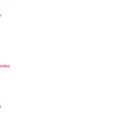
o
k
 video
l