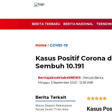
BERITA TERBARU
BERITA NASIONAL
TRENDIN
Home
COVID-19
/
Kasus Positif Corona 
Sembuh 10.191
BeritajabodetabekNEWS
- Penulis Berita
Minggu, 5 September 2021 - 12:55 WIB
Berita Terkait





Masa Depan Pekerjaan
Kasus Pos
Jarak Jauh: Tren dan