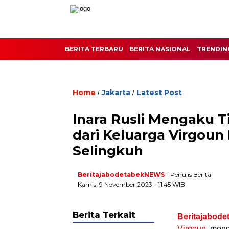
BERITA TERBARU
BERITA NASIONAL
TRENDIN
Home
Jakarta
Latest Post
/
/
Inara Rusli Mengaku 
dari Keluarga Virgou
Selingkuh
BeritajabodetabekNEWS
- Penulis Berita
Kamis, 9 November 2023 - 11:45 WIB
Berita Terkait
Beritajabode
Virgoun
, men