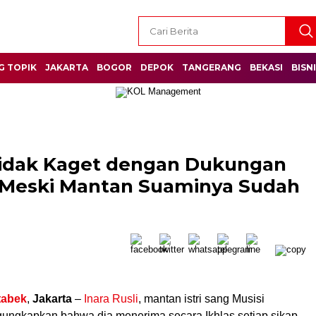
G TOPIK
JAKARTA
BOGOR
DEPOK
TANGERANG
BEKASI
BISN
Tidak Kaget dengan Dukungan
n Meski Mantan Suaminya Sudah
tabek
,
Jakarta
–
Inara Rusli
, mantan istri sang Musisi
gungkapkan bahwa dia menerima secara Ikhlas setiap sikap