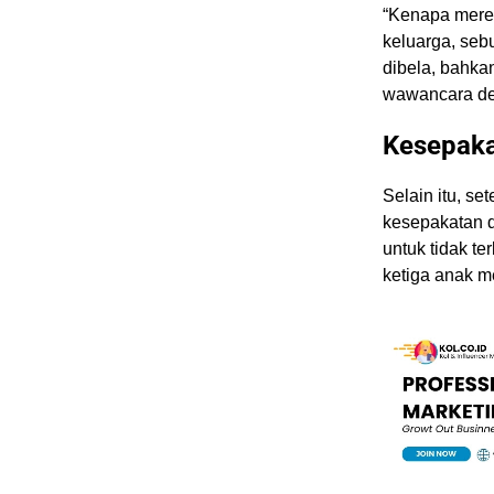
“Kenapa merek
keluarga, seb
dibela, bahkan
wawancara d
Kesepak
Selain itu, s
kesepakatan d
untuk tidak t
ketiga anak m