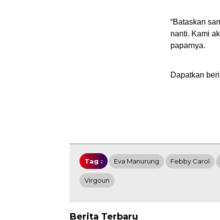
“Bataskan sam
nanti. Kami a
paparnya.
Dapatkan beri
Tag :
Eva Manurung
Febby Carol
Virgoun
Berita Terbaru