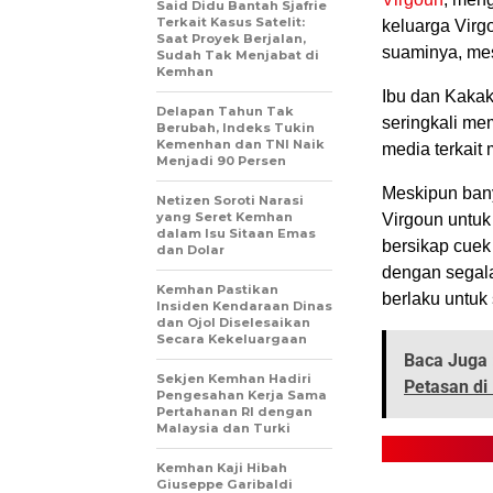
Said Didu Bantah Sjafrie
Terkait Kasus Satelit:
keluarga Vir
Saat Proyek Berjalan,
suaminya, me
Sudah Tak Menjabat di
Kemhan
Ibu dan Kaka
Delapan Tahun Tak
seringkali mem
Berubah, Indeks Tukin
Kemenhan dan TNI Naik
media terkait 
Menjadi 90 Persen
Meskipun bany
Netizen Soroti Narasi
yang Seret Kemhan
Virgoun untuk
dalam Isu Sitaan Emas
bersikap cue
dan Dolar
dengan segala
Kemhan Pastikan
berlaku untuk
Insiden Kendaraan Dinas
dan Ojol Diselesaikan
Secara Kekeluargaan
Baca Juga 
Sekjen Kemhan Hadiri
Petasan di
Pengesahan Kerja Sama
Pertahanan RI dengan
Malaysia dan Turki
Kemhan Kaji Hibah
Giuseppe Garibaldi