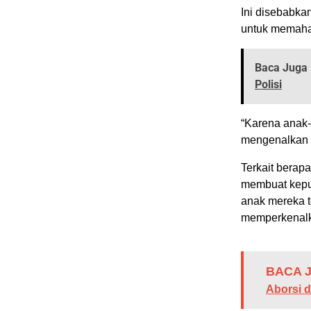
Ini disebabka
untuk memaham
Baca Juga 
Polisi
“Karena anak-a
mengenalkan o
Terkait berap
membuat keput
anak mereka 
memperkenalk
BACA J
Aborsi d