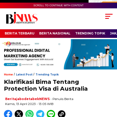
SCROLL TO CONTINUE WITH CONTENT
BERITA TERBARU
BERITA NASIONAL
TRENDING TOPIK
JAK
/
/
Home
Latest Post
Trending Topik
Klarifikasi Bima Tentang
Protection Visa di Australia
BeritajabodetabekNEWS
- Penulis Berita
Kamis, 13 April 2023 - 13:05 WIB