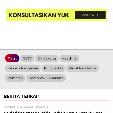
Tag :
CCTV
Dki Jakarta
Headline
Kamera Pengawas
Kriminalitas
Padat Penduduk
Pemprov
Pemprov DKI Jakarta
BERITA TERKAIT
Kamis, 6 Agustus 2026 - 13:32 WIB
Said Didu Bantah Sjafrie Terkait Kasus Satelit: Saat