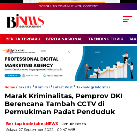
SCROLL TO CONTINUE WITH CONTENT
BERITA TERBARU
BERITA NASIONAL
TRENDING TOPIK
JAK
/
/
/
/
Home
Jakarta
Kriminal
Latest Post
Teknologi Informasi
Marak Kriminalitas, Pemprov DKI
Berencana Tambah CCTV di
Permukiman Padat Penduduk
BeritajabodetabekNEWS
- Penulis Berita
Selasa, 27 September 2022 - 09:47 WIB