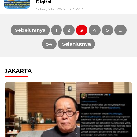
Digital
Selasa, 6 Jan 2026 - 13:55 WIB
Sebelumnya
1
2
3
4
5
…
Paginasi
54
Selanjutnya
pos
JAKARTA