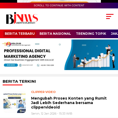
SCROLL TO CONTINUE WITH CONTENT
BERITA TERBARU
BERITA NASIONAL
TRENDING TOPIK
JAK
BERITA TERKINI
CLIPPER VIDEO
Mengubah Proses Konten yang Rumit
Jadi Lebih Sederhana bersama
clippervideoid
Senin, 12 Jan 2026 - 15:33 WIB