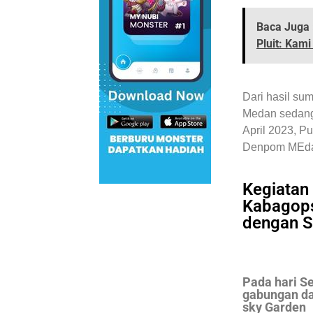
Baca Juga 
Pluit: Kam
Dari hasil su
Medan sedang
April 2023, P
Denpom MEdan
Kegiatan
Kabagop
dengan S
Pada hari Se
gabungan da
sky Garden