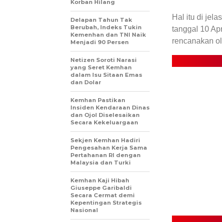
Korban Hilang
Hal itu di je
Delapan Tahun Tak
Berubah, Indeks Tukin
tanggal 10 Ap
Kemenhan dan TNI Naik
rencanakan o
Menjadi 90 Persen
Netizen Soroti Narasi
yang Seret Kemhan
dalam Isu Sitaan Emas
dan Dolar
Kemhan Pastikan
Insiden Kendaraan Dinas
dan Ojol Diselesaikan
Secara Kekeluargaan
Sekjen Kemhan Hadiri
Pengesahan Kerja Sama
Pertahanan RI dengan
Malaysia dan Turki
Kemhan Kaji Hibah
Giuseppe Garibaldi
Secara Cermat demi
Kepentingan Strategis
Nasional