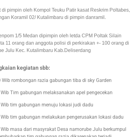
t di pimpin oleh Kompol Teuku Patir kasat Reskrim Poltabes,
ngan Koramil 02/ Kutalimbaru di pimpin danramil.
enpom 1/5 Medan dipimpin oleh letda CPM Poltak Silain
a 11 orang dan anggota polisi di perkirakan +- 100 orang di
e Julu Kec. Kutalimbaru Kab.Deliserdang
gkaian kegiatan sbb:
0 Wib rombongan razia gabungan tiba di sky Garden
5 Wib Tim gabungan melaksanakan apel pengecekan
 Wib tim gabungan menuju lokasi judi dadu
 Wib tim gabungan melakukan pengerusakan lokasi dadu
 Wib masa dari masyrakat Desa namorube Julu berkumpul
bubarkan tim gabungan razia dikarenakan terjadi