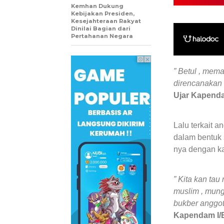
Kemhan Dukung
Kebijakan Presiden,
Kesejahteraan Rakyat
Dinilai Bagian dari
Pertahanan Negara
” Betul , mem
direncanakan
Ujar Kapend
Lalu terkait 
dalam bentuk 
nya dengan ka
” Kita kan ta
muslim , mun
bukber anggot
Kapendam I/