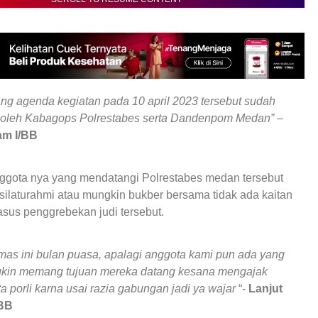
ang agenda kegiatan pada 10 april 2023 tersebut sudah
 oleh Kabagops Polrestabes serta Dandenpom Medan” –
am I/BB
anggota nya yang mendatangi Polrestabes medan tersebut
silaturahmi atau mungkin bukber bersama tidak ada kaitan
sus penggrebekan judi tersebut.
u mas ini bulan puasa, apalagi anggota kami pun ada yang
gkin memang tujuan mereka datang kesana mengajak
a porli karna usai razia gabungan jadi ya wajar
“-
Lanjut
BB