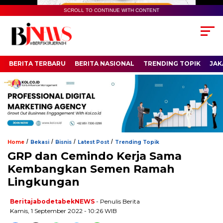
SCROLL TO CONTINUE WITH CONTENT
BERITA TERBARU
BERITA NASIONAL
TRENDING TOPIK
JAK
/
/
/
/
Home
Bekasi
Bisnis
Latest Post
Trending Topik
GRP dan Cemindo Kerja Sama
Kembangkan Semen Ramah
Lingkungan
BeritajabodetabekNEWS
- Penulis Berita
Kamis, 1 September 2022 - 10:26 WIB