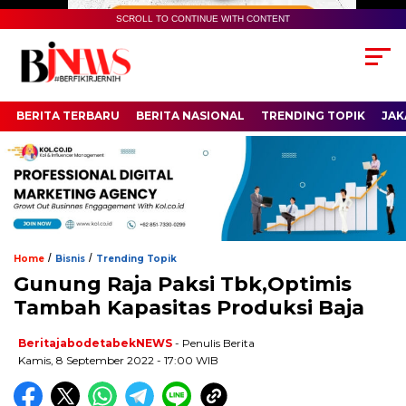
SCROLL TO CONTINUE WITH CONTENT
BERITA TERBARU
BERITA NASIONAL
TRENDING TOPIK
JAK
/
/
Home
Bisnis
Trending Topik
Gunung Raja Paksi Tbk,Optimis
Tambah Kapasitas Produksi Baja
BeritajabodetabekNEWS
- Penulis Berita
Kamis, 8 September 2022 - 17:00 WIB