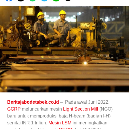
Beritajabodetabek.co.id
– Pada awal Juni 2022,
GGRP
meluncurkan mesin
Light Section Mill
(NGO)
baru untuk memproduksi baja H-beam (bagian I-H)
senilai INR 1 triliun.
Mesin LSM
ini meningkatkan