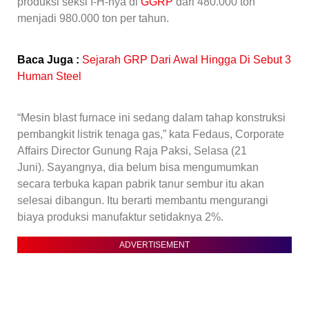
produksi seksi I-H-nya di
GGRP
dari 480.000 ton
menjadi 980.000 ton per tahun.
Baca Juga :
Sejarah GRP Dari Awal Hingga Di Sebut 3
Human Steel
“Mesin blast furnace ini sedang dalam tahap konstruksi
pembangkit listrik tenaga gas,” kata Fedaus, Corporate
Affairs Director Gunung Raja Paksi, Selasa (21
Juni). Sayangnya, dia belum bisa mengumumkan
secara terbuka kapan pabrik tanur sembur itu akan
selesai dibangun. Itu berarti membantu mengurangi
biaya produksi manufaktur setidaknya 2%.
ADVERTISEMENT