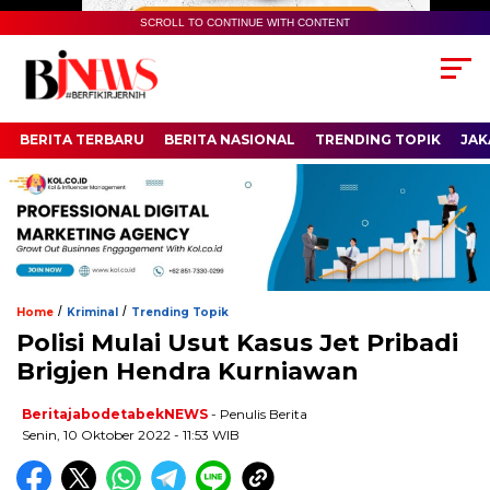
SCROLL TO CONTINUE WITH CONTENT
BERITA TERBARU
BERITA NASIONAL
TRENDING TOPIK
JAK
/
/
Home
Kriminal
Trending Topik
Polisi Mulai Usut Kasus Jet Pribadi
Brigjen Hendra Kurniawan
BeritajabodetabekNEWS
- Penulis Berita
Senin, 10 Oktober 2022 - 11:53 WIB