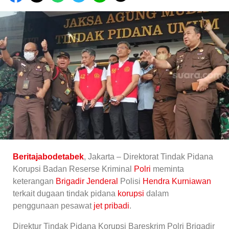
Beritajabodetabek
, Jakarta – Direktorat Tindak Pidana
Korupsi Badan Reserse Kriminal
Polri
meminta
keterangan
Brigadir Jenderal
Polisi
Hendra Kurniawan
terkait dugaan tindak pidana
korupsi
dalam
penggunaan pesawat
jet pribadi
.
Direktur Tindak Pidana Korupsi Bareskrim Polri Brigadir