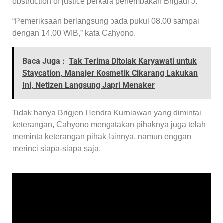
obstruction of justice perkara penembakan Brigadi J.
“Pemeriksaan berlangsung pada pukul 08.00 sampai
dengan 14.00 WIB,” kata Cahyono.
Baca Juga :
Tak Terima Ditolak Karyawati untuk
Staycation, Manajer Kosmetik Cikarang Lakukan
Ini, Netizen Langsung Japri Menaker
Tidak hanya Brigjen Hendra Kurniawan yang dimintai
keterangan, Cahyono mengatakan pihaknya juga telah
meminta keterangan pihak lainnya, namun enggan
merinci siapa-siapa saja.