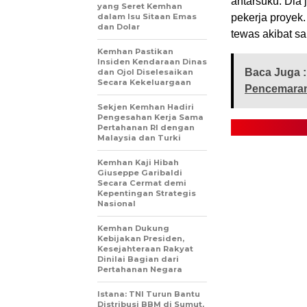
antarsuku. Dia 
yang Seret Kemhan
dalam Isu Sitaan Emas
pekerja proyek
dan Dolar
tewas akibat sa
Kemhan Pastikan
Insiden Kendaraan Dinas
Baca Juga :
dan Ojol Diselesaikan
Secara Kekeluargaan
Pencemaran 
Sekjen Kemhan Hadiri
Pengesahan Kerja Sama
Pertahanan RI dengan
Malaysia dan Turki
Kemhan Kaji Hibah
Giuseppe Garibaldi
Secara Cermat demi
Kepentingan Strategis
Nasional
Kemhan Dukung
Kebijakan Presiden,
Kesejahteraan Rakyat
Dinilai Bagian dari
Pertahanan Negara
Istana: TNI Turun Bantu
Distribusi BBM di Sumut,