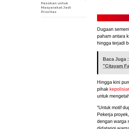
Pasokan untuk
Masyarakat Jadi
Prioritas
Dugaan sementar
paham antara ke
hingga terjadi b
Baca Juga :
"Citayam F
Hingga kini pu
pihak
kepolisia
untuk mengetahu
“Untuk motif d
Pekerja proyek
dengan warga se
didatangi warga