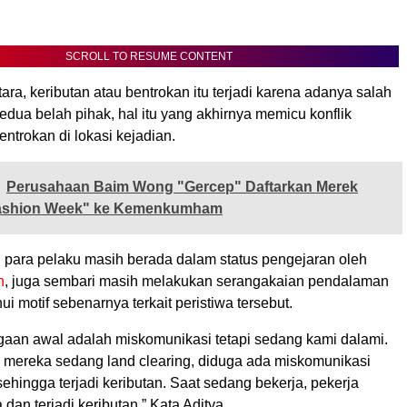
SCROLL TO RESUME CONTENT
a, keributan atau bentrokan itu terjadi karena adanya salah
dua belah pihak, hal itu yang akhirnya memicu konflik
entrokan di lokasi kejadian.
Perusahaan Baim Wong "Gercep" Daftarkan Merek
ashion Week" ke Kemenkumham
n para pelaku masih berada dalam status pengejaran oleh
n
, juga sembari masih melakukan serangakaian pendalaman
i motif sebenarnya terkait peristiwa tersebut.
ugaan awal adalah miskomunikasi tetapi sedang kami dalami.
, mereka sedang land clearing, diduga ada miskomunikasi
hingga terjadi keributan. Saat sedang bekerja, pekerja
 dan terjadi keributan,” Kata Aditya.