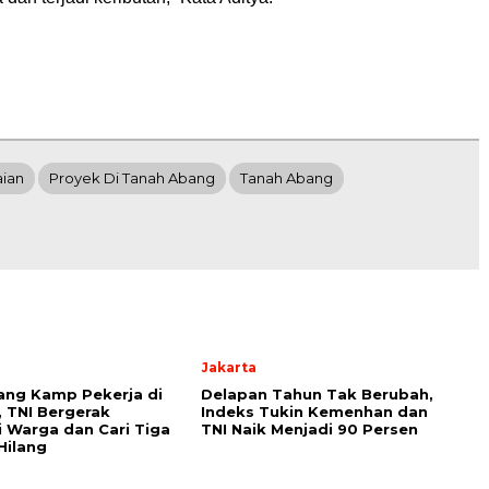
aian
Proyek Di Tanah Abang
Tanah Abang
Jakarta
ang Kamp Pekerja di
Delapan Tahun Tak Berubah,
, TNI Bergerak
Indeks Tukin Kemenhan dan
i Warga dan Cari Tiga
TNI Naik Menjadi 90 Persen
Hilang