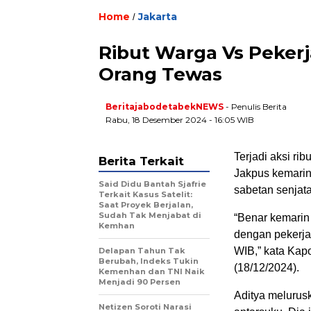
Home
Jakarta
/
Ribut Warga Vs Pekerj
Orang Tewas
BeritajabodetabekNEWS
- Penulis Berita
Rabu, 18 Desember 2024 - 16:05 WIB
Terjadi aksi ri
Berita Terkait
Jakpus kemarin
Said Didu Bantah Sjafrie
sabetan senjata
Terkait Kasus Satelit:
Saat Proyek Berjalan,
Sudah Tak Menjabat di
“Benar kemarin
Kemhan
dengan pekerja
WIB,” kata Ka
Delapan Tahun Tak
Berubah, Indeks Tukin
(18/12/2024).
Kemenhan dan TNI Naik
Menjadi 90 Persen
Aditya melurusk
Netizen Soroti Narasi