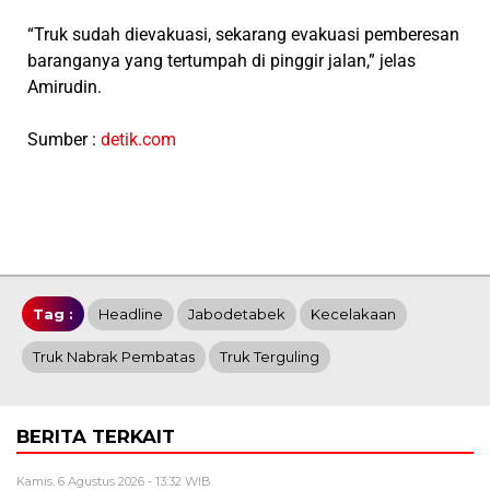
“Truk sudah dievakuasi, sekarang evakuasi pemberesan
baranganya yang tertumpah di pinggir jalan,” jelas
Amirudin.
Sumber :
detik.com
Tag :
Headline
Jabodetabek
Kecelakaan
Truk Nabrak Pembatas
Truk Terguling
BERITA TERKAIT
Kamis, 6 Agustus 2026 - 13:32 WIB