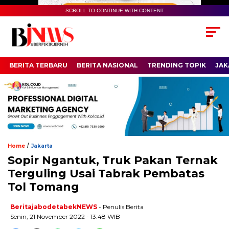
SCROLL TO CONTINUE WITH CONTENT
BERITA TERBARU
BERITA NASIONAL
TRENDING TOPIK
JAK
/
Home
Jakarta
Sopir Ngantuk, Truk Pakan Ternak
Terguling Usai Tabrak Pembatas
Tol Tomang
BeritajabodetabekNEWS
- Penulis Berita
Senin, 21 November 2022 - 13:48 WIB