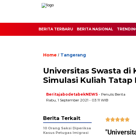
BERITA TERBARU
BERITA NASIONAL
TRENDIN
Home
Tangerang
/
Universitas Swasta di
Simulasi Kuliah Tatap
BeritajabodetabekNEWS
- Penulis Berita
Rabu, 1 September 2021 - 03:11 WIB
Berita Terkait





10 Orang Saksi Diperiksa
"Universit
Kasus Petugas Imigrasi