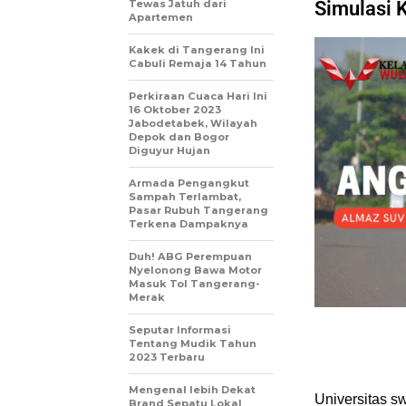
Tewas Jatuh dari
Simulasi 
Apartemen
Kakek di Tangerang Ini
Cabuli Remaja 14 Tahun
Perkiraan Cuaca Hari Ini
16 Oktober 2023
Jabodetabek, Wilayah
Depok dan Bogor
Diguyur Hujan
Armada Pengangkut
Sampah Terlambat,
Pasar Rubuh Tangerang
Terkena Dampaknya
Duh! ABG Perempuan
Nyelonong Bawa Motor
Masuk Tol Tangerang-
Merak
Seputar Informasi
Tentang Mudik Tahun
2023 Terbaru
Mengenal lebih Dekat
Universitas s
Brand Sepatu Lokal