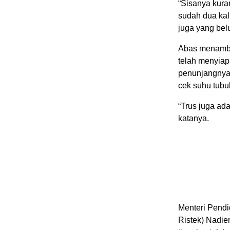
“Sisanya kura
sudah dua kal
juga yang bel
Abas menamba
telah menyia
penunjangnya 
cek suhu tubu
“Trus juga ad
katanya.
Menteri Pendi
Ristek) Nadie