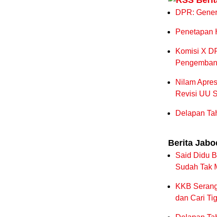
Beri
DPR: Genera
Penetapan H
Komisi X D
Pengembang
Nilam Apres
Revisi UU St
Delapan Tah
Berita Jab
Said Didu Ba
Sudah Tak 
KKB Serang 
dan Cari Ti