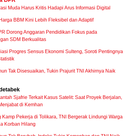
ta DPR
si Muda Harus Kritis Hadapi Arus Informasi Digital
arga BBM Kini Lebih Fleksibel dan Adaptif
PR Dorong Anggaran Pendidikan Fokus pada
an SDM Berkualitas
iasi Progres Sensus Ekonomi Sulteng, Soroti Pentingnya
atistik
un Tak Disesuaikan, Tukin Prajurit TNI Akhirnya Naik
odetabek
ntah Sjafrie Terkait Kasus Satelit: Saat Proyek Berjalan,
Menjabat di Kemhan
Kamp Pekerja di Tolikara, TNI Bergerak Lindungi Warga
ga Korban Hilang