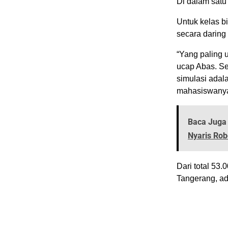
Di dalam satu
Untuk kelas b
secara daring 
“Yang paling u
ucap Abas. Se
simulasi adal
mahasiswanya 
Baca Juga 
Nyaris Ro
Dari total 53
Tangerang, ad