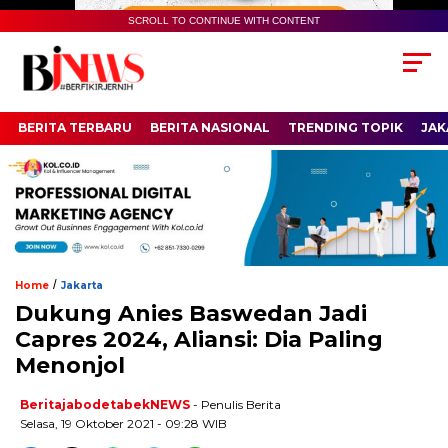
SCROLL TO CONTINUE WITH CONTENT
BERITA TERBARU
BERITA NASIONAL
TRENDING TOPIK
JAK
/
Home
Jakarta
Dukung Anies Baswedan Jadi
Capres 2024, Aliansi: Dia Paling
Menonjol
BeritajabodetabekNEWS
- Penulis Berita
Selasa, 19 Oktober 2021 - 09:28 WIB